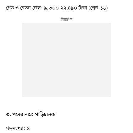
গ্রেড ও বেতন স্কেল: ৯,৩০০-২২,৪৯০ টাকা (গ্রেড-১৬)
৩. পদের নাম: গাড়িচালক
পদসংখ্যা: ৬