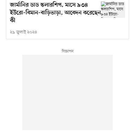
জার্মানির ডাড স্কলারশিপ, মাসে ৯৩৪
ইউরো-বিমান-বাড়িভাড়া, আবেদন করেছেন
কী
২৯ জুলাই ২০২৪