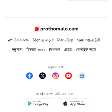
নাগরিক সংবাদ
কিশোর আলো
বিজ্ঞানচিন্তা
প্রথম আলো ট্রাস্ট
বন্ধুসভা
চিরন্তন ১৯৭১
ইপেপার
প্রথমা
মোবাইল ভ্যাস
অনুসরণ করুন
মোবাইল অ্যাপস ডাউনলোড করুন