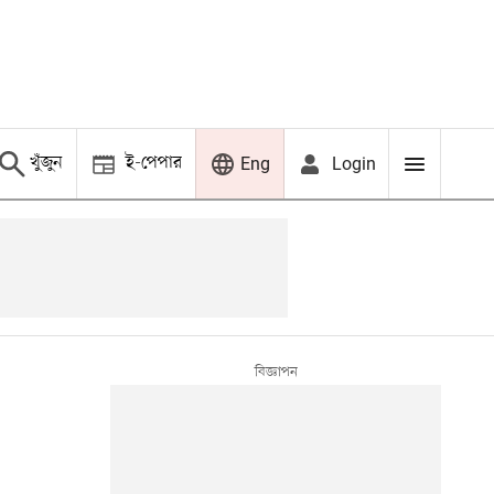
খুঁজুন
ই-পেপার
Login
Eng