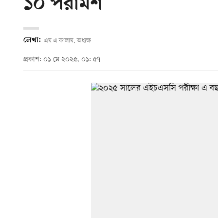
১০ পরামর্শ
লেখা:
এম এ কালাম, অধ্যক্ষ
প্রকাশ: ০১ মে ২০২৫, ০১: ৫৭