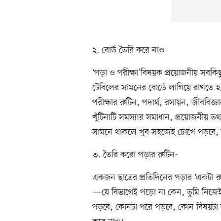
২. বোর্ড তৈরি করে নাও-
‘পড়া ও পরীক্ষা’বিষয়ক প্রয়োজনীয় সবক
টেবিলের সামনের বোর্ডে লাগিয়ে রাখতে
পরীক্ষার রুটিন, পদার্থ, রসায়ন, জীববিজ্ঞ
খুঁটিনাটি সমস্যার সমাধান, প্রয়োজনীয় ত
সামনে থাকলে খুব সহজেই চোখে পড়বে, 
৩. তৈরি করো পড়ার রুটিন-
একজন ছাত্রের প্রতিদিনের পড়ার ‘একটা রুট
—যে বিভাগেই পড়ো না কেন, তুমি নিজে
পড়বে, কোনটা পরে পড়বে, কোন বিষয়ট