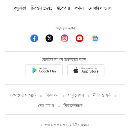
বন্ধুসভা
চিরন্তন ১৯৭১
ইপেপার
প্রথমা
মোবাইল ভ্যাস
অনুসরণ করুন
মোবাইল অ্যাপস ডাউনলোড করুন
আমাদের সম্পর্কে
বিজ্ঞাপন
সার্কুলেশন
নীতি ও শর্ত
যোগাযোগ
নিউজলেটার
সম্পাদক ও প্রকাশক: মতিউর রহমান