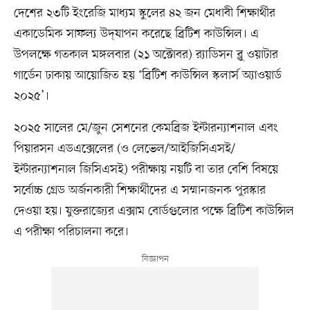
দেশের ২৩টি ইংরেজি মাধ্যম স্কুলের ৪২ জন মেধাবী শিক্ষার্থীর
একাডেমিক সাফল্য উদ্‌যাপন করেছে ব্রিটিশ কাউন্সিল। এ
উপলক্ষে গতকাল মঙ্গলবার (২১ অক্টোবর) র‌্যাডিসন ব্লু ওয়াটার
গার্ডেন ঢাকায় আয়োজিত হয় ‘ব্রিটিশ কাউন্সিল স্কলার্স অ্যাওয়ার্ড
২০২৫’।
২০২৫ সালের মে/জুন সেশনের কেমব্রিজ ইন্টারন্যাশনাল এবং
পিয়ারসন এডএক্সেলের (ও লেভেল/আইজিসিএসই/
ইন্টারন্যাশনাল জিসিএসই) পরীক্ষায় নয়টি বা তার বেশি বিষয়ে
সর্বোচ্চ গ্রেড অর্জনকারী শিক্ষার্থীদের এ সম্মানজনক পুরস্কার
দেওয়া হয়। যুক্তরাজ্যের এক্সাম বোর্ডগুলোর পক্ষে ব্রিটিশ কাউন্সিল
এ পরীক্ষা পরিচালনা করে।