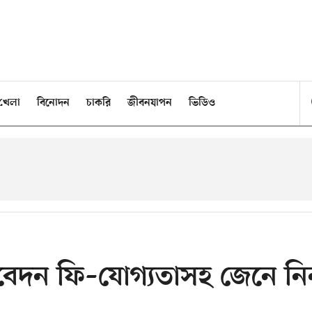
খেলা
বিনোদন
চাকরি
জীবনযাপন
ভিডিও
, আবেদন ফি–যোগ্যতাসহ জেনে ন