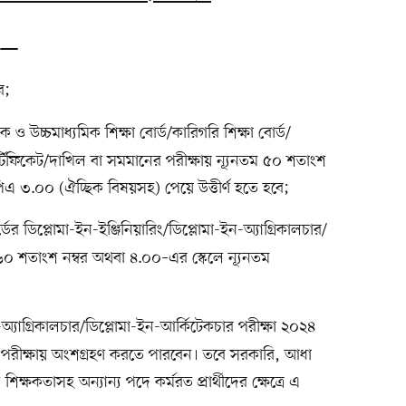
তা—
ে;
 ও উচ্চমাধ্যমিক শিক্ষা বোর্ড/কারিগরি শিক্ষা বোর্ড/
 সার্টিফিকেট/দাখিল বা সমমানের পরীক্ষায় ন্যূনতম ৫০ শতাংশ
িএ ৩.০০ (ঐচ্ছিক বিষয়সহ) পেয়ে উত্তীর্ণ হতে হবে;
্ডের ডিপ্লোমা-ইন-ইঞ্জিনিয়ারিং/ডিপ্লোমা-ইন-অ্যাগ্রিকালচার/
 ৬০ শতাংশ নম্বর অথবা ৪.০০–এর স্কেলে ন্যূনতম
ন-অ্যাগ্রিকালচার/ডিপ্লোমা-ইন-আর্কিটেকচার পরীক্ষা ২০২৪
ভর্তি পরীক্ষায় অংশগ্রহণ করতে পারবেন। তবে সরকারি, আধা
 শিক্ষকতাসহ অন্যান্য পদে কর্মরত প্রার্থীদের ক্ষেত্রে এ