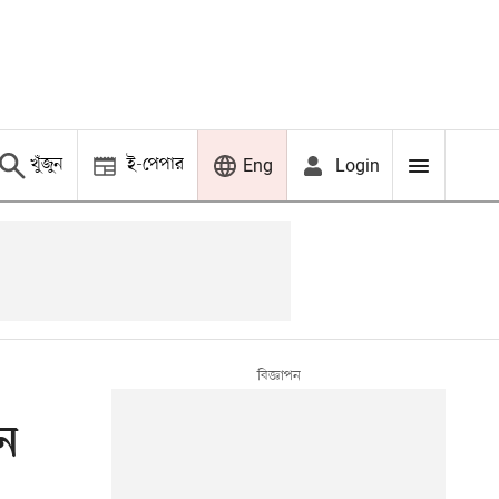
খুঁজুন
ই-পেপার
Login
Eng
িন