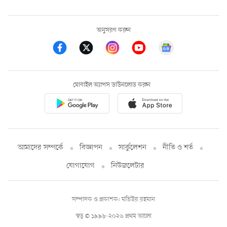
অনুসরণ করুন
মোবাইল অ্যাপস ডাউনলোড করুন
আমাদের সম্পর্কে
বিজ্ঞাপন
সার্কুলেশন
নীতি ও শর্ত
যোগাযোগ
নিউজলেটার
সম্পাদক ও প্রকাশক: মতিউর রহমান
স্বত্ব © ১৯৯৮-২০২৬ প্রথম আলো