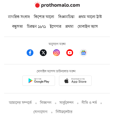
নাগরিক সংবাদ
কিশোর আলো
বিজ্ঞানচিন্তা
প্রথম আলো ট্রাস্ট
বন্ধুসভা
চিরন্তন ১৯৭১
ইপেপার
প্রথমা
মোবাইল ভ্যাস
অনুসরণ করুন
মোবাইল অ্যাপস ডাউনলোড করুন
আমাদের সম্পর্কে
বিজ্ঞাপন
সার্কুলেশন
নীতি ও শর্ত
যোগাযোগ
নিউজলেটার