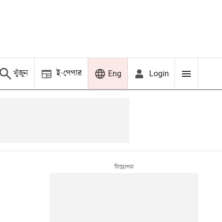
খুঁজুন
ই-পেপার
Login
Eng