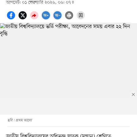
আপডেট: ০১ ফেব্রুয়ারি ২০২৬, ০৬: ০৭
ছবি : প্রথম আলো
জাতীয় বিশ্ববিদ্যালয়ের অধিভুক্ত স্নাতক (সম্মান) শ্রেণিতে