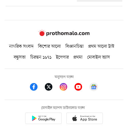
নাগরিক সংবাদ
কিশোর আলো
বিজ্ঞানচিন্তা
প্রথম আলো ট্রাস্ট
বন্ধুসভা
চিরন্তন ১৯৭১
ইপেপার
প্রথমা
মোবাইল ভ্যাস
অনুসরণ করুন
মোবাইল অ্যাপস ডাউনলোড করুন