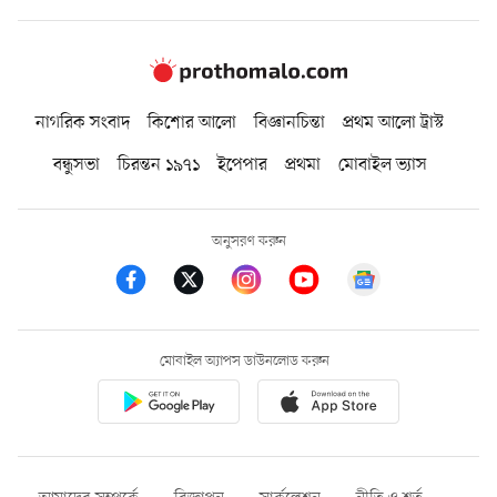
নাগরিক সংবাদ
কিশোর আলো
বিজ্ঞানচিন্তা
প্রথম আলো ট্রাস্ট
বন্ধুসভা
চিরন্তন ১৯৭১
ইপেপার
প্রথমা
মোবাইল ভ্যাস
অনুসরণ করুন
মোবাইল অ্যাপস ডাউনলোড করুন