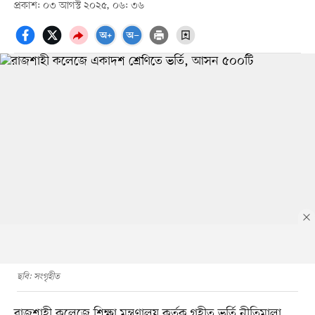
প্রকাশ: ০৩ আগস্ট ২০২৫, ০৬: ৩৬
ছবি: সংগৃহীত
রাজশাহী কলেজে শিক্ষা মন্ত্রণালয় কর্তৃক গৃহীত ভর্তি নীতিমালা