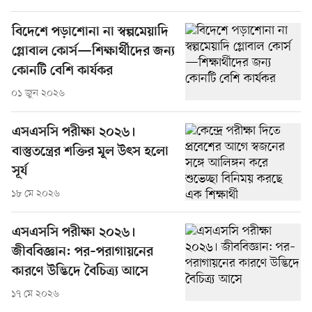
বিদেশে পড়াশোনা না স্বল্পমেয়াদি
গ্লোবাল কোর্স—শিক্ষার্থীদের জন্য
কোনটি বেশি কার্যকর
০১ জুন ২০২৬
এসএসসি পরীক্ষা ২০২৬।
বাস্তুতন্ত্রের শক্তির মূল উৎস হলো
সূর্য‍
১৮ মে ২০২৬
এসএসসি পরীক্ষা ২০২৬।
জীববিজ্ঞান: পর–পরাগায়নের
কারণে উদ্ভিদে বৈচিত্র্য আসে
১৭ মে ২০২৬