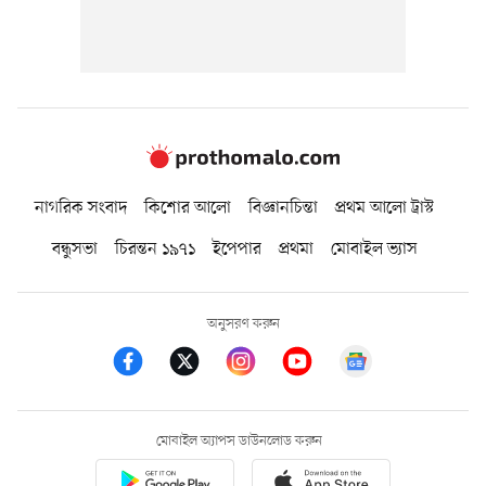
নাগরিক সংবাদ
কিশোর আলো
বিজ্ঞানচিন্তা
প্রথম আলো ট্রাস্ট
বন্ধুসভা
চিরন্তন ১৯৭১
ইপেপার
প্রথমা
মোবাইল ভ্যাস
অনুসরণ করুন
মোবাইল অ্যাপস ডাউনলোড করুন