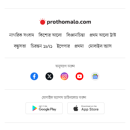
নাগরিক সংবাদ
কিশোর আলো
বিজ্ঞানচিন্তা
প্রথম আলো ট্রাস্ট
বন্ধুসভা
চিরন্তন ১৯৭১
ইপেপার
প্রথমা
মোবাইল ভ্যাস
অনুসরণ করুন
মোবাইল অ্যাপস ডাউনলোড করুন