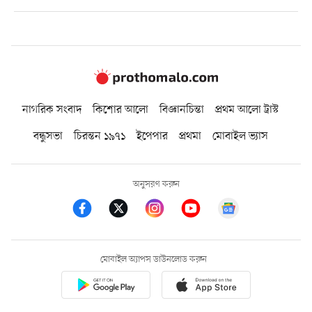
নাগরিক সংবাদ
কিশোর আলো
বিজ্ঞানচিন্তা
প্রথম আলো ট্রাস্ট
বন্ধুসভা
চিরন্তন ১৯৭১
ইপেপার
প্রথমা
মোবাইল ভ্যাস
অনুসরণ করুন
মোবাইল অ্যাপস ডাউনলোড করুন