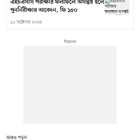
এইচএসসি পরীক্ষার ফলাফলে অসন্তুষ্ট হলে
পুনর্নিরীক্ষার আবেদন, ফি ১৫০
১৬ অক্টোবর ২০২৪
আরও পড়ুন