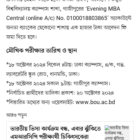
বিশ্ববিদ্যালয় ক্যাম্পাস শাখা, গাজীপুরের ‘Evening MBA
Central (online A/c) No. 0100018803865’ অ্যাকাউন্টে
জনতা ব্যাংকের যেকোনো শাখায় এক হাজার টাকা আবেদন ফি
জমা দিতে হবে।
মৌখিক পরীক্ষার তারিখ ও স্থান
*১৮ অক্টোবর ২০২৪ বিকেল ৪টায়: ঢাকা ক্যাম্পাস, ৪/ক, গভ.
ল্যাবরেটরি স্কুল রোড, ধানমন্ডি, ঢাকা।
*১৮ অক্টোবর ২০২৪ সকাল ৯টায়: গাজীপুর ক্যাম্পাস।
*নির্বাচিত প্রার্থীদের তালিকা প্রকাশ: ২০ অক্টোবর ২০২৪
*বিস্তারিত তথে৵র জন্য ওয়েবসাইট: www.bou.ac.bd
আরও পড়ুন
ভারতীয় ভিসা কার্যক্রম বন্ধ, এবার ঝুঁকিতে
এমআরসিপি পরীক্ষার্থী চিকিৎসকেরা