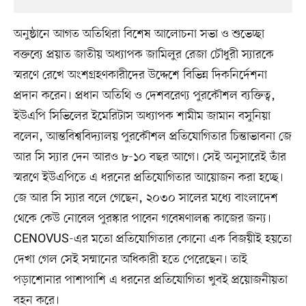
অনুষ্ঠানে আগত অতিথিরা বিশেষ আলোচনা সভা ও শুভেচ্ছা
বক্তব্যে প্রয়াত জাতীয় অধ্যাপক জামিলুর রেজা চৌধুরী স্যারকে
স্মরণে রেখে অংশগ্রহণকারীদের উদ্দেশে বিভিন্ন দিকনির্দেশনা
প্রদান করেন। প্রধান অতিথি ও দেশবরেণ্য পুরকৌশল ব্যক্তিত্ব,
ইউএপি সিভিলের ইমেরিটাস অধ্যাপক শামীম জামান বসুনিয়া
বলেন, আন্তবিশ্ববিদ্যালয় পুরকৌশল প্রতিযোগিতার চিন্তাভাবনা জে
আর সি স্যার দেন আরও ৮-১০ বছর আগে। সেই অনুসারেই তাঁর
স্মরণে ইউএপিতে এ ধরনের প্রতিযোগিতার আয়োজন করা হচ্ছে।
জে আর সি স্যার বলে গেছেন, ২০৩০ সালের মধ্যে বাংলাদেশ
থেকে কেউ নোবেল পুরস্কার পাবেন গবেষণালব্ধ কাজের জন্য।
CENOVUS-এর মতো প্রতিযোগিতার কোনো এক বিজয়ীই হয়তো
দেখা গেল সেই সম্মানের অধিকারী হতে পেরেছেন। তাই
পড়াশোনার পাশাপাশি এ ধরনের প্রতিযোগিতা খুবই প্রয়োজনীয়তা
বহন করে।