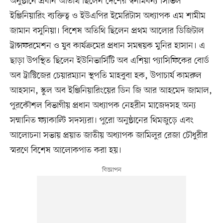
অনুষ্ঠানে প্রধান অতিথি ছিলেন দেশের স্বনামধন্য সিভিল
ইঞ্জিনিয়ারিং ব্যক্তিত্ব ও ইউএপির ইমেরিটাস অধ্যাপক এম শামীম
জামান বসুনিয়া। বিশেষ অতিথি ছিলেন প্রথম আলোর ডিজিটাল
ট্রান্সফরমেশন ও যুব কার্যক্রমের প্রধান সমন্বয়ক মুনির হাসান। এ
ছাড়া উপস্থিত ছিলেন ইউনিভার্সিটি অব এশিয়া প্যাসিফিকের বোর্ড
অব ট্রাস্টিজের চেয়ারম্যান স্থপতি মাহবুবা হক, উপাচার্য কামরুল
আহসান, স্কুল অব ইঞ্জিনিয়ারিংয়ের ডিন জি আর আহমেদ জামাল,
পুরকৌশল বিভাগীয় প্রধান অধ্যাপক নেহরীন মাজেদসহ অন্য
সম্মানিত ফ্যাকাল্টি সদস্যরা। পুরো অনুষ্ঠানের থিমজুড়ে এবং
আলোচনা সভায় প্রয়াত জাতীয় অধ্যাপক জামিলুর রেজা চৌধুরীর
স্মরণে বিশেষ আলোকপাত করা হয়।