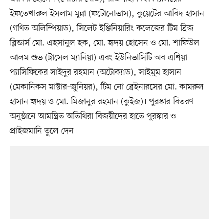
ইফতেখারুল ইসলাম মুন্না (ফটোনোভাস), কুয়েটের আবিদ হাসান
(গণিত অলিম্পিয়াড), সিলেট ইঞ্জিনিয়ারিং কলেজের টিম ব্রিজ
ব্লিন্ডার্স মো. এহসানুল হক, মো. হৃদয় হোসেন ও মো. শাফিউল
আলম শুভ (ট্রাসেল ম্যানিয়া) এবং ইউনিভার্সিটি অব এশিয়া
প্যাসিফিকের সাইদুর রহমান (অটোক্যাড), সাইমুম হাসান
(মেকানিকস মাস্টার-জুনিয়র), টিম নো ব্রেইনারসের মো. কামরুল
হাসান হৃদয় ও মো. মিজানুর রহমান (কুইজ)। পুরস্কার বিতরণ
অনুষ্ঠানে আমন্ত্রিত অতিথিরা বিজয়ীদের হাতে পুরস্কার ও
প্রাইজমানি তুলে দেন।