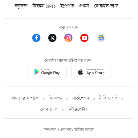
বন্ধুসভা
চিরন্তন ১৯৭১
ইপেপার
প্রথমা
মোবাইল ভ্যাস
অনুসরণ করুন
মোবাইল অ্যাপস ডাউনলোড করুন
আমাদের সম্পর্কে
বিজ্ঞাপন
সার্কুলেশন
নীতি ও শর্ত
যোগাযোগ
নিউজলেটার
সম্পাদক ও প্রকাশক: মতিউর রহমান