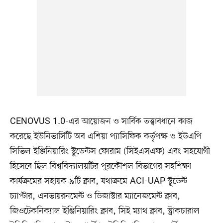
CENOVUS 1.0-এর আয়োজন ও সার্বিক তত্ত্বাবধানে কাজ
করেছে ইউনিভার্সিটি অব এশিয়া প্যাসিফিক কর্তৃপক্ষ ও ইউএপি
সিভিল ইঞ্জিনিয়ারিং স্টুডেন্টস ফোরাম (সিইএসএফ) এবং সহযোগী
হিসেবে ছিল বিশ্ববিদ্যালয়টির পুরকৌশল বিভাগের সহশিক্ষা
কার্যক্রমের সহায়ক ৯টি ক্লাব, যথাক্রমে ACI-UAP স্টুডেন্ট
চ্যাপ্টার, এনভায়রনমেন্ট ও ডিজাস্টার ম্যানেজমেন্ট ক্লাব,
জিওটেকনিক্যাল ইঞ্জিনিয়ারিং ক্লাব, সিই ম্যাথ ক্লাব, স্ট্রাকচারাল