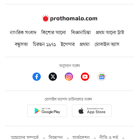
নাগরিক সংবাদ
কিশোর আলো
বিজ্ঞানচিন্তা
প্রথম আলো ট্রাস্ট
বন্ধুসভা
চিরন্তন ১৯৭১
ইপেপার
প্রথমা
মোবাইল ভ্যাস
অনুসরণ করুন
মোবাইল অ্যাপস ডাউনলোড করুন
আমাদের সম্পর্কে
বিজ্ঞাপন
সার্কুলেশন
নীতি ও শর্ত