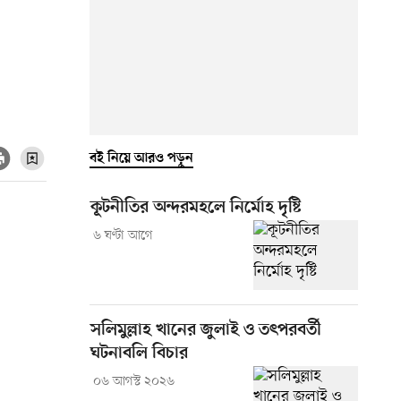
বই নিয়ে আরও পড়ুন
কূটনীতির অন্দরমহলে নির্মোহ দৃষ্টি
৬ ঘণ্টা আগে
সলিমুল্লাহ খানের জুলাই ও তৎপরবর্তী
ঘটনাবলি বিচার
০৬ আগস্ট ২০২৬