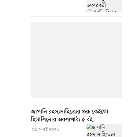
জাপানি রহস্যসাহিত্যের গুরু কেইগো
হিগাশিনোর অবশ্যপাঠ্য ৫ বই
০৫ আগস্ট ২০২৬