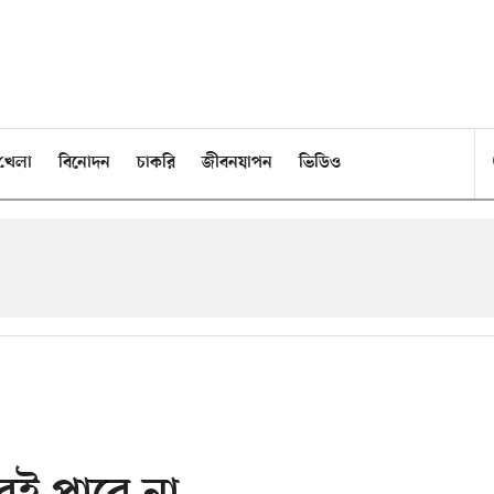
খেলা
বিনোদন
চাকরি
জীবনযাপন
ভিডিও