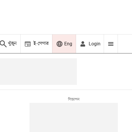
খুঁজুন
ই-পেপার
Login
Eng