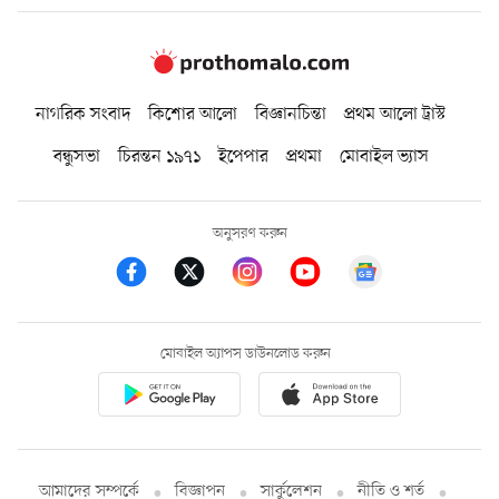
নাগরিক সংবাদ
কিশোর আলো
বিজ্ঞানচিন্তা
প্রথম আলো ট্রাস্ট
বন্ধুসভা
চিরন্তন ১৯৭১
ইপেপার
প্রথমা
মোবাইল ভ্যাস
অনুসরণ করুন
মোবাইল অ্যাপস ডাউনলোড করুন
আমাদের সম্পর্কে
বিজ্ঞাপন
সার্কুলেশন
নীতি ও শর্ত