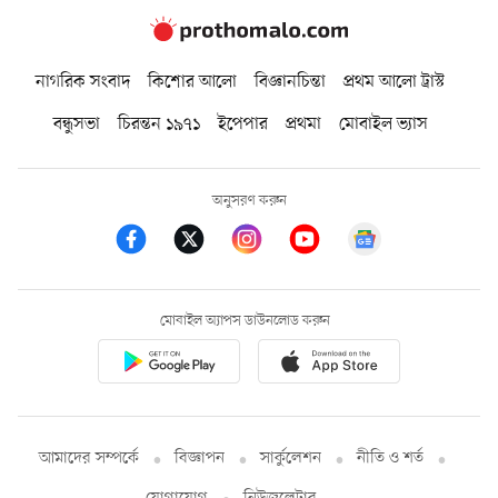
নাগরিক সংবাদ
কিশোর আলো
বিজ্ঞানচিন্তা
প্রথম আলো ট্রাস্ট
বন্ধুসভা
চিরন্তন ১৯৭১
ইপেপার
প্রথমা
মোবাইল ভ্যাস
অনুসরণ করুন
মোবাইল অ্যাপস ডাউনলোড করুন
আমাদের সম্পর্কে
বিজ্ঞাপন
সার্কুলেশন
নীতি ও শর্ত