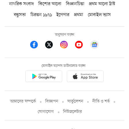
নাগরিক সংবাদ
কিশোর আলো
বিজ্ঞানচিন্তা
প্রথম আলো ট্রাস্ট
বন্ধুসভা
চিরন্তন ১৯৭১
ইপেপার
প্রথমা
মোবাইল ভ্যাস
অনুসরণ করুন
মোবাইল অ্যাপস ডাউনলোড করুন
আমাদের সম্পর্কে
বিজ্ঞাপন
সার্কুলেশন
নীতি ও শর্ত
যোগাযোগ
নিউজলেটার