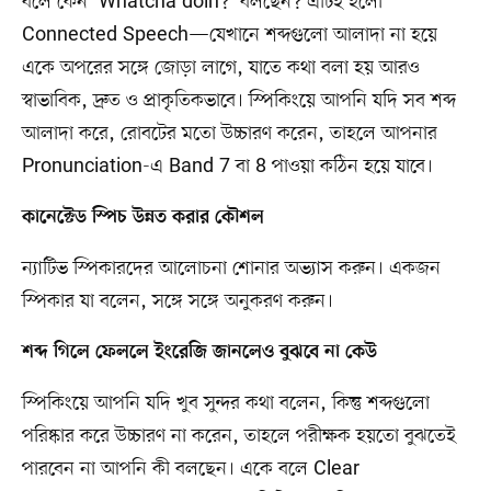
বলে কেন ‘Whatcha doin?’ বলছেন? এটিই হলো
Connected Speech—যেখানে শব্দগুলো আলাদা না হয়ে
একে অপরের সঙ্গে জোড়া লাগে, যাতে কথা বলা হয় আরও
স্বাভাবিক, দ্রুত ও প্রাকৃতিকভাবে। স্পিকিংয়ে আপনি যদি সব শব্দ
আলাদা করে, রোবটের মতো উচ্চারণ করেন, তাহলে আপনার
Pronunciation-এ Band 7 বা 8 পাওয়া কঠিন হয়ে যাবে।
কানেক্টেড স্পিচ উন্নত করার কৌশল
ন্যাটিভ স্পিকারদের আলোচনা শোনার অভ্যাস করুন। একজন
স্পিকার যা বলেন, সঙ্গে সঙ্গে অনুকরণ করুন।
শব্দ গিলে ফেললে ইংরেজি জানলেও বুঝবে না কেউ
স্পিকিংয়ে আপনি যদি খুব সুন্দর কথা বলেন, কিন্তু শব্দগুলো
পরিষ্কার করে উচ্চারণ না করেন, তাহলে পরীক্ষক হয়তো বুঝতেই
পারবেন না আপনি কী বলছেন। একে বলে Clear