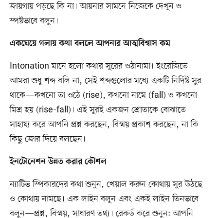
জায়গায় পড়ছে কি না। আয়নার সামনে নিজেকে দেখুন ও
স্পষ্টভাবে বলুন।
একঘেয়ে গলায় কথা বললে আপনার আত্মবিশ্বাস কম
Intonation মানে হলো কথার সুরের ওঠানামা। ইংরেজিতে
আমরা শুধু শব্দ বলি না, সেই শব্দগুলোর মধ্যে একটি নির্দিষ্ট সুর
থাকে—কখনো তা ওঠে (rise), কখনো নামে (fall) ও কখনো
মিশ্র হয় (rise-fall)। এই সুরই একজন শ্রোতাকে বোঝাতে
সাহায্য করে আপনি প্রশ্ন করছেন, বিস্ময় প্রকাশ করছেন, না কি
কিছু জোর দিয়ে বলছেন।
ইনটোনেশন উন্নত করার কৌশল
ন্যাটিভ স্পিকারদের কথা শুনুন, খেয়াল করুন কোথায় সুর উঠছে
ও কোথায় নামছে। এক লাইন বলুন এবং একই লাইন তিনভাবে
বলুন—প্রশ্ন, বিস্ময়, সাধারণ তথ্য। রেকর্ড করে শুনুন: আপনি