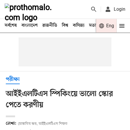
Login
সর্বশেষ
বাংলাদেশ
রাজনীতি
বিশ্ব
বাণিজ্য
মতামত
খেলা
Eng
বিনো
পরীক্ষা
আইইএলটিএস স্পিকিংয়ে ভালো স্কোর
পেতে করণীয়
লেখা:
মোস্তাকিম শুভ, আইইএলটিএস শিক্ষক