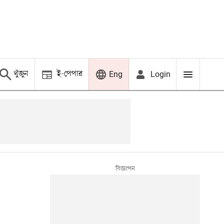
খুঁজুন
ই-পেপার
Login
Eng