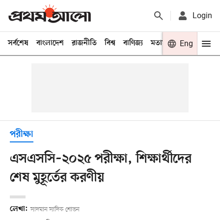
Login
সর্বশেষ
বাংলাদেশ
রাজনীতি
বিশ্ব
বাণিজ্য
মতামত
খেলা
Eng
বিনো
পরীক্ষা
এসএসসি–২০২৫ পরীক্ষা, শিক্ষার্থীদের
শেষ মুহূর্তের করণীয়
লেখা:
সাদমান সাদিক শোভন