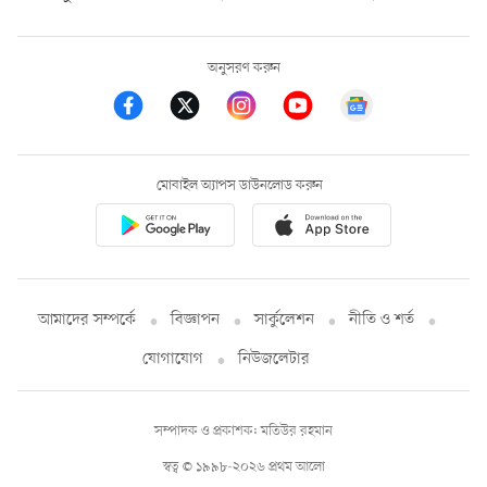
অনুসরণ করুন
মোবাইল অ্যাপস ডাউনলোড করুন
আমাদের সম্পর্কে
বিজ্ঞাপন
সার্কুলেশন
নীতি ও শর্ত
যোগাযোগ
নিউজলেটার
সম্পাদক ও প্রকাশক: মতিউর রহমান
স্বত্ব © ১৯৯৮-২০২৬ প্রথম আলো