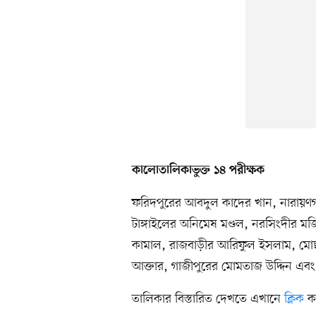
কালোতালিকাভুক্ত ১৪ পরীক্ষক
ফরিদপুরের আবদুল কাদের খান, নারায়ণগ
টাঙ্গাইলের অনিমেষ মণ্ডল, নরসিংদীর মজ
কামাল, রাজবাড়ীর আরিফুল ইসলাম, মোছা. জ
আক্তার, গাজীপুরের মোমতাজ উদ্দিন এবং 
তালিকার বিস্তারিত দেখতে এখানে
ক্লিক
ক