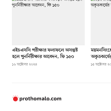
এইচএসসি পরীক্ষার ফলাফলে অসন্তুষ্ট
ময়মনসিংহ
হলে পুনর্নিরীক্ষার আবেদন, ফি ১৫০
অকৃতকার্য
১৬ অক্টোবর ২০২৪
১৫ অক্টোবর ২