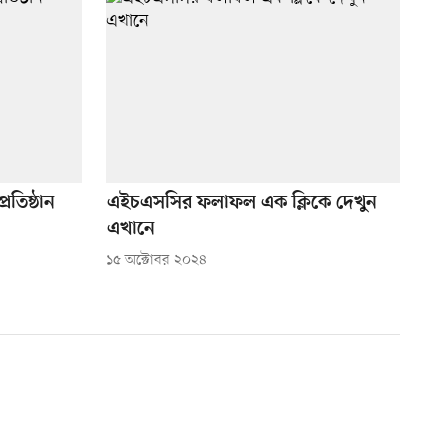
তিষ্ঠান
এইচএসসির ফলাফল এক ক্লিকে দেখুন
এখানে
১৫ অক্টোবর ২০২৪