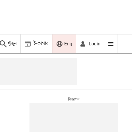
খুঁজুন
ই-পেপার
Login
Eng