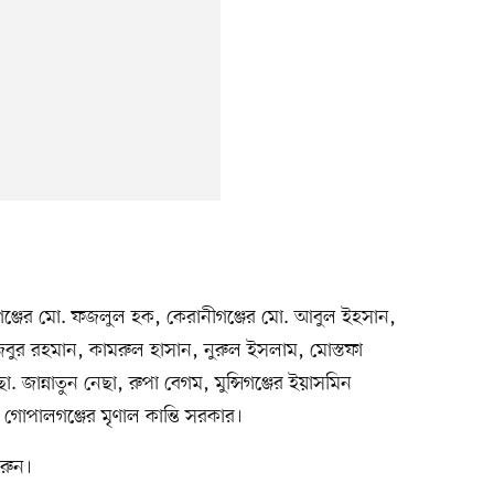
ঞ্জের মো. ফজলুল হক, কেরানীগঞ্জের মো. আবুল ইহসান,
িবুর রহমান, কামরুল হাসান, নুরুল ইসলাম, মোস্তফা
ান্নাতুন নেছা, রুপা বেগম, মুন্সিগঞ্জের ইয়াসমিন
গোপালগঞ্জের মৃণাল কান্তি সরকার।
রুন।