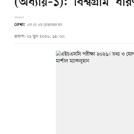
(অধ্যায়–১): 'বিশ্বগ্রাম’ ধার
লেখা:
এস কে এম মোজাম্মেল হক
প্রকাশ: ০১ জুন ২০২৬, ১৫: ০০