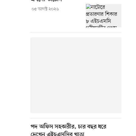
০৫ আগস্ট ২০২৬
পদ অফিস সহকারীর, চার বছর ধরে
দেখেন এইচএসসির খাতা