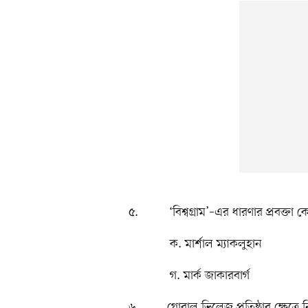
৫. ‘বিশ্বগ্রাম’–এর ধারণার প্রবক্তা ক
ক. মার্শাল ম্যাকলুহ
গ. মার্ক জাকারবা
৬. গ্লোবাল ভিলেজ প্রতিষ্ঠার ক্ষেত্রে