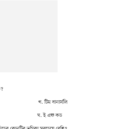
ে?
ান খ. টিম বানার্সলি
র্গ ঘ. ই এফ কড
 নিচের কোনটির ভূমিকা সবচেয়ে বেশি?