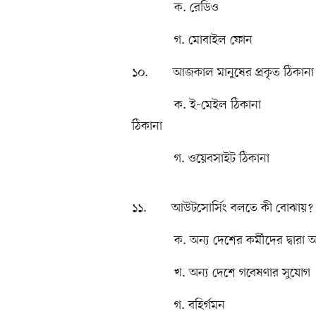
ক. রেডিও খ
গ. মোবাইল ফোন ঘ.
১০. আজকাল মানুষের প্রকৃত ঠিকানা থ
ক. ই-মেইল ঠিকানা খ.
ঠিকানা
গ. ওয়েবসাইট ঠিকানা 
১১. আউটসোর্সিং বলতে কী বোঝায়?
ক. অন্য দেশের কর্মীদের দ্বারা অ
খ. অন্য দেশে গবেষণার সুযোগ
গ. বহির্গমন ঘ. চা