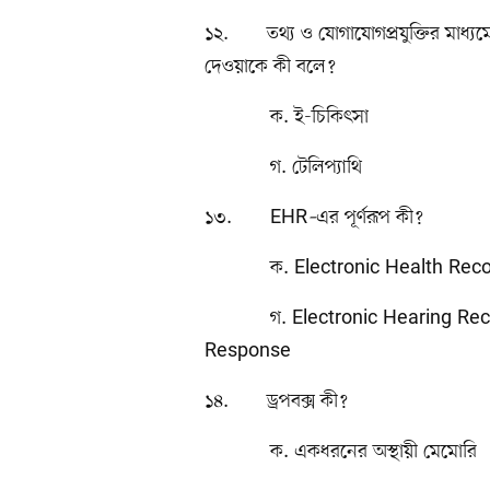
১২. তথ্য ও যোগাযোগপ্রযুক্তির মাধ্যমে
দেওয়াকে কী বলে?
ক. ই-চিকিৎসা খ
গ. টেলিপ্যাথি ঘ
১৩. EHR
–
এর পূর্ণরূপ কী?
ক. Electronic Health Re
গ. Electronic Hearing 
Response
১৪. ড্রপবক্স কী?
ক. একধরনের অস্থায়ী মেমো