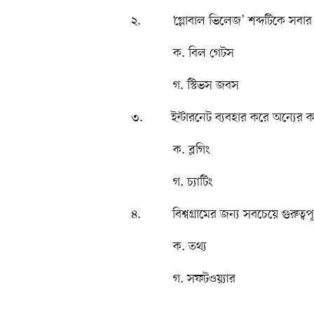
২. ‘গ্লোবাল ভিলেজ’ শব্দটিকে সবার 
ক. বিল গেটস খ. ম
গ. স্টিভস জবস ঘ.
৩. ইন্টারনেট ব্যবহার করে অন্যের কম
ক. ব্লগিং খ. 
গ. চ্যাটিং 
৪. বিশ্বগ্রামের জন্য সবচেয়ে গুরুত্বপূর
ক. তথ্য খ. 
গ. সফটওয়্যার ঘ.