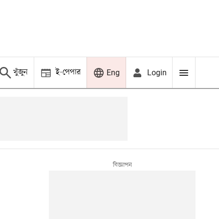
খুঁজুন
ই-পেপার
Login
Eng