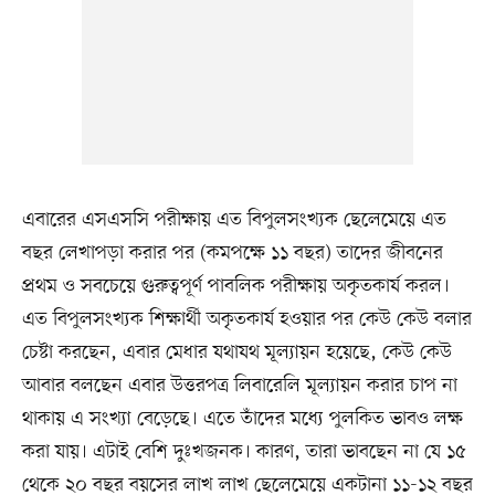
এবারের এসএসসি পরীক্ষায় এত বিপুলসংখ্যক ছেলেমেয়ে এত
বছর লেখাপড়া করার পর (কমপক্ষে ১১ বছর) তাদের জীবনের
প্রথম ও সবচেয়ে গুরুত্বপূর্ণ পাবলিক পরীক্ষায় অকৃতকার্য করল।
এত বিপুলসংখ্যক শিক্ষার্থী অকৃতকার্য হওয়ার পর কেউ কেউ বলার
চেষ্টা করছেন, এবার মেধার যথাযথ মূল্যায়ন হয়েছে, কেউ কেউ
আবার বলছেন এবার উত্তরপত্র লিবারেলি মূল্যায়ন করার চাপ না
থাকায় এ সংখ্যা বেড়েছে। এতে তাঁদের মধ্যে পুলকিত ভাবও লক্ষ
করা যায়। এটাই বেশি দুঃখজনক। কারণ, তারা ভাবছেন না যে ১৫
থেকে ২০ বছর বয়সের লাখ লাখ ছেলেমেয়ে একটানা ১১-১২ বছর