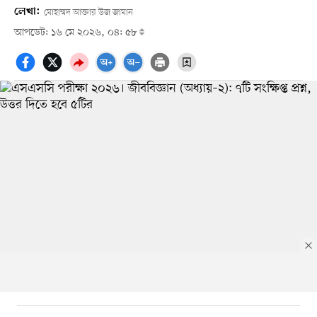
লেখা:
মোহাম্মদ আক্তার উজ জামান
আপডেট: ১৬ মে ২০২৬, ০৪: ৫৮