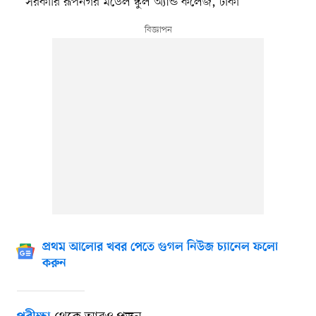
সরকারি রূপনগর মডেল স্কুল অ্যান্ড কলেজ, ঢাকা
প্রথম আলোর খবর পেতে গুগল নিউজ চ্যানেল ফলো
করুন