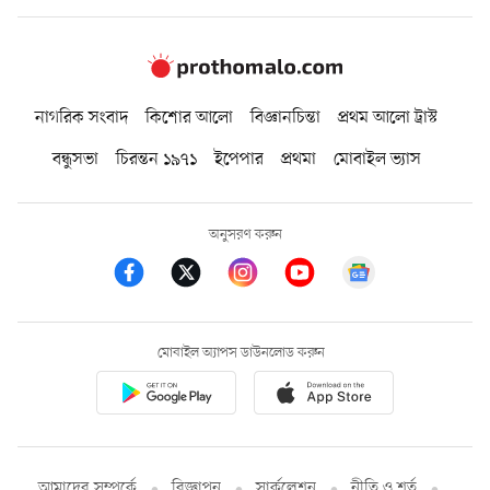
নাগরিক সংবাদ
কিশোর আলো
বিজ্ঞানচিন্তা
প্রথম আলো ট্রাস্ট
বন্ধুসভা
চিরন্তন ১৯৭১
ইপেপার
প্রথমা
মোবাইল ভ্যাস
অনুসরণ করুন
মোবাইল অ্যাপস ডাউনলোড করুন
আমাদের সম্পর্কে
বিজ্ঞাপন
সার্কুলেশন
নীতি ও শর্ত