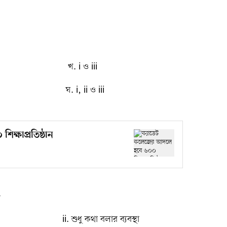
. i ও iii
 i, ii ও iii
ক্ষাপ্রতিষ্ঠান
—
থা ii. শুধু কথা বলার ব্যবস্থা