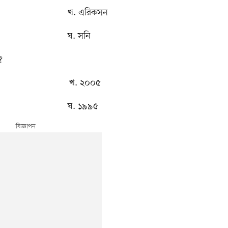
 খ. এরিকসন
 ঘ. সনি
?
খ. ২০০৫
ঘ. ১৯৯৫