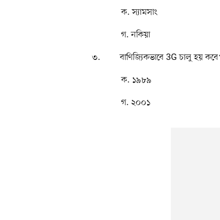
ক. স্যামসাং
গ. নকিয়া
৩. বাণিজ্যিকভাবে 3G চালু হয় কবে
ক. ১৯৮৯ 
গ. ২০০১ 