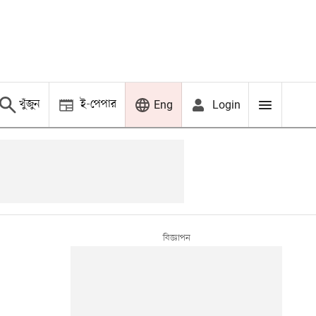
খুঁজুন
ই-পেপার
Login
Eng