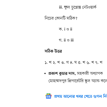
iii. ফুল ডুপ্লেক্স নেটওয়ার্ক
নিচের কোনটি সঠিক?
ক. i ও ii খ
গ. ii ও iii ঘ.
সঠিক উত্তর
১. খ ২. খ ৩. গ ৪. ঘ ৫. খ ৬. খ ৭. খ
সহকারী অধ্যাপক
প্রকাশ কুমার দাস,
মোহাম্মদপুর প্রিপারেটরি স্কুল অ্যান্ড ক
প্রথম আলোর খবর পেতে গুগল নি