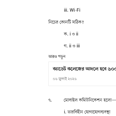
iii. Wi
-
Fi
নিচের কোনটি সঠিক?
ক. i ও ii খ
গ. ii ও iii ঘ.
আরও পড়ুন
ক্যাডেট কলেজের আদলে হবে ৬০০ শি
০৬ জুলাই ২০২৬
৭. মোবাইল কমিউনিকেশন হলো
i. তারবিহীন যোগাযোগব্যবস্