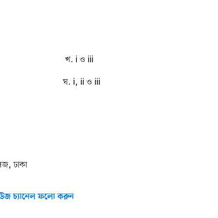
. i ও iii
 i, ii ও iii
লেজ, ঢাকা
উজ চ্যানেল ফলো করুন