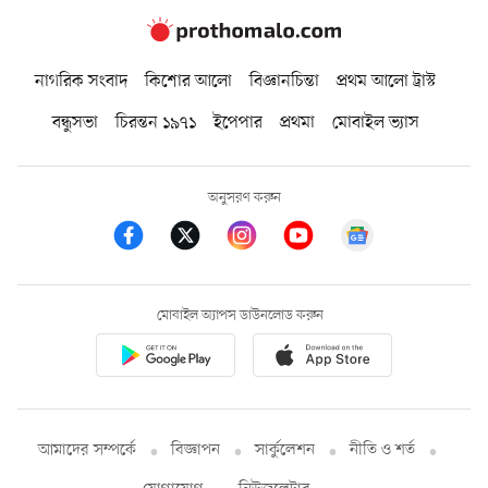
নাগরিক সংবাদ
কিশোর আলো
বিজ্ঞানচিন্তা
প্রথম আলো ট্রাস্ট
বন্ধুসভা
চিরন্তন ১৯৭১
ইপেপার
প্রথমা
মোবাইল ভ্যাস
অনুসরণ করুন
মোবাইল অ্যাপস ডাউনলোড করুন
আমাদের সম্পর্কে
বিজ্ঞাপন
সার্কুলেশন
নীতি ও শর্ত