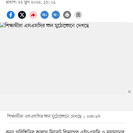
প্রকাশ: ২২ জুন ২০২৪, ১৩: ০১
শিক্ষার্থীরা এসএসসির ফল মুঠোফোনে দেখছে
ফাইল ছবি
বন্যা পরিস্থিতির কারণে সিলেট বিভাগের এইচএসসি ও সমমানের