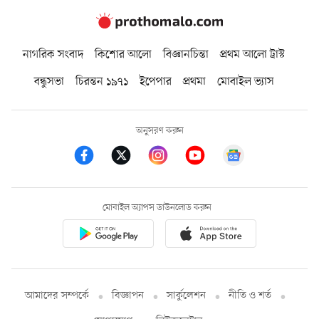
নাগরিক সংবাদ
কিশোর আলো
বিজ্ঞানচিন্তা
প্রথম আলো ট্রাস্ট
বন্ধুসভা
চিরন্তন ১৯৭১
ইপেপার
প্রথমা
মোবাইল ভ্যাস
অনুসরণ করুন
মোবাইল অ্যাপস ডাউনলোড করুন
আমাদের সম্পর্কে
বিজ্ঞাপন
সার্কুলেশন
নীতি ও শর্ত