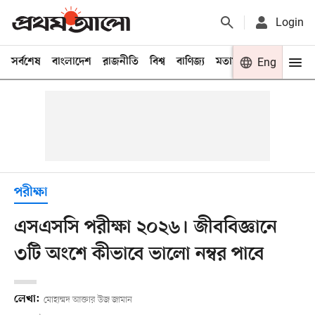
Login
সর্বশেষ
বাংলাদেশ
রাজনীতি
বিশ্ব
বাণিজ্য
মতামত
খেলা
Eng
বিনো
পরীক্ষা
এসএসসি পরীক্ষা ২০২৬। জীববিজ্ঞানে
৩টি অংশে কীভাবে ভালো নম্বর পাবে
লেখা:
মোহাম্মদ আক্তার উজ জামান