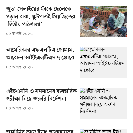
জুতা সেলাইয়ের ফাঁকে ছেলেকে
পড়ান বাবা, ফুটপাতই প্রিয়জিতের
‘দ্বিতীয় পাঠশালা’
০৫ আগস্ট ২০২৬
আমেরিকার এফএলটিএ প্রোগ্রাম,
আবেদন আইইএলটিএস ৭ স্কোরে
০৫ আগস্ট ২০২৬
এইচএসসি ও সমমানের ব্যবহারিক
পরীক্ষা নিয়ে জরুরি নির্দেশনা
০৪ আগস্ট ২০২৬
জার্মানির ড্যাড ইয়াং অ্যাম্বাসেডর