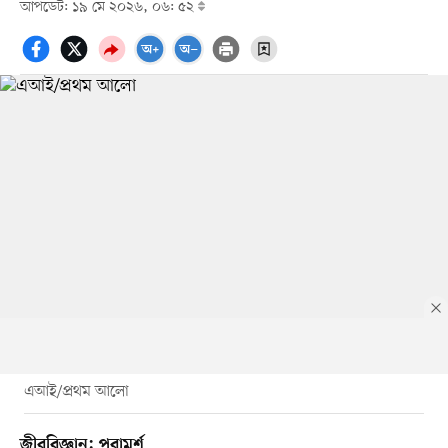
আপডেট: ১৯ মে ২০২৬, ০৬: ৫২
এআই/প্রথম আলো
জীববিজ্ঞান: পরামর্শ