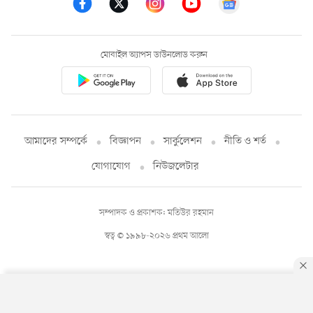
মোবাইল অ্যাপস ডাউনলোড করুন
আমাদের সম্পর্কে
বিজ্ঞাপন
সার্কুলেশন
নীতি ও শর্ত
যোগাযোগ
নিউজলেটার
সম্পাদক ও প্রকাশক: মতিউর রহমান
স্বত্ব © ১৯৯৮-২০২৬ প্রথম আলো