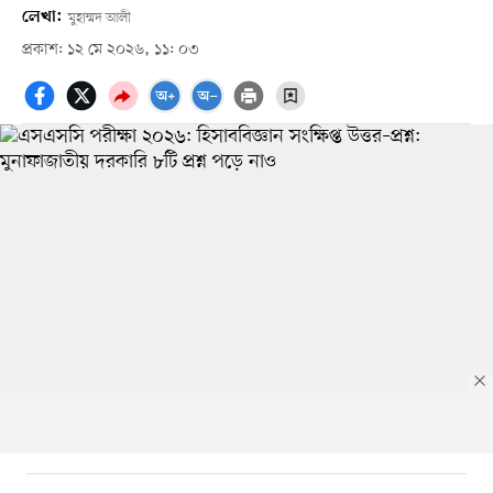
লেখা:
মুহাম্মদ আলী
প্রকাশ: ১২ মে ২০২৬, ১১: ০৩