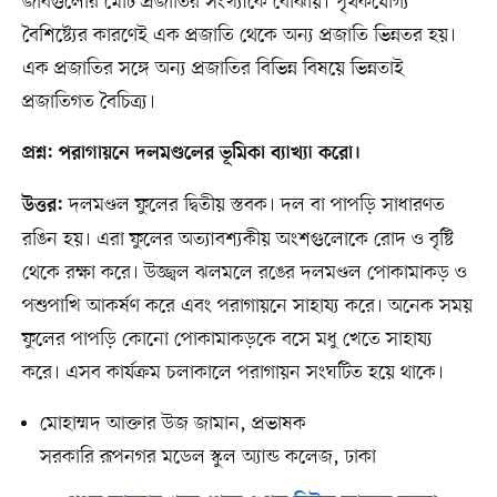
জীবগুলোর মোট প্রজাতির সংখ্যাকে বোঝায়। পৃথকযোগ্য
বৈশিষ্ট্যের কারণেই এক প্রজাতি থেকে অন্য প্রজাতি ভিন্নতর হয়।
এক প্রজাতির সঙ্গে অন্য প্রজাতির বিভিন্ন বিষয়ে ভিন্নতাই
প্রজাতিগত বৈচিত্র্য।
প্রশ্ন: পরাগায়নে দলমণ্ডলের ভূমিকা ব্যাখ্যা করো।
দলমণ্ডল ফুলের দ্বিতীয় স্তবক। দল বা পাপড়ি সাধারণত
উত্তর:
রঙিন হয়। এরা ফুলের অত্যাবশ্যকীয় অংশগুলোকে রোদ ও বৃষ্টি
থেকে রক্ষা করে। উজ্জ্বল ঝলমলে রঙের দলমণ্ডল পোকামাকড় ও
পশুপাখি আকর্ষণ করে এবং পরাগায়নে সাহায্য করে। অনেক সময়
ফুলের পাপড়ি কোনো পোকামাকড়কে বসে মধু খেতে সাহায্য
করে। এসব কার্যক্রম চলাকালে পরাগায়ন সংঘটিত হয়ে থাকে।
মোহাম্মদ আক্তার উজ জামান, প্রভাষক
সরকারি রূপনগর মডেল স্কুল অ্যান্ড কলেজ, ঢাকা