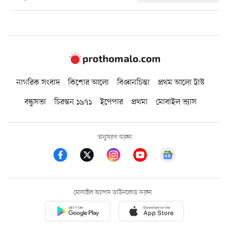
নাগরিক সংবাদ
কিশোর আলো
বিজ্ঞানচিন্তা
প্রথম আলো ট্রাস্ট
বন্ধুসভা
চিরন্তন ১৯৭১
ইপেপার
প্রথমা
মোবাইল ভ্যাস
অনুসরণ করুন
মোবাইল অ্যাপস ডাউনলোড করুন