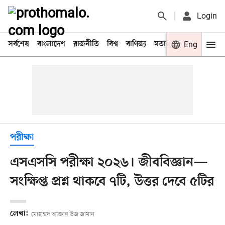
Login
সর্বশেষ
বাংলাদেশ
রাজনীতি
বিশ্ব
বাণিজ্য
মতামত
খেলা
Eng
বিনো
পরীক্ষা
এসএসসি পরীক্ষা ২০২৬। জীববিজ্ঞান—
সংক্ষিপ্ত প্রশ্ন থাকবে ৭টি, উত্তর দেবে ৫টির
লেখা:
মোহাম্মদ আক্তার উজ জামান