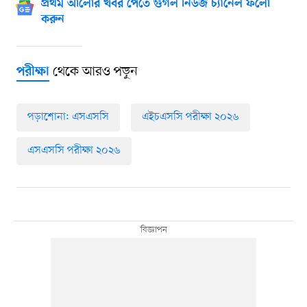
প্রথম আলোর খবর পেতে গুগল নিউজ চ্যানেল ফলো
করুন
থেকে আরও পড়ুন
পরীক্ষা
পড়াশোনা: এসএসসি
এইচএসসি পরীক্ষা ২০২৬
এসএসসি পরীক্ষা ২০২৬