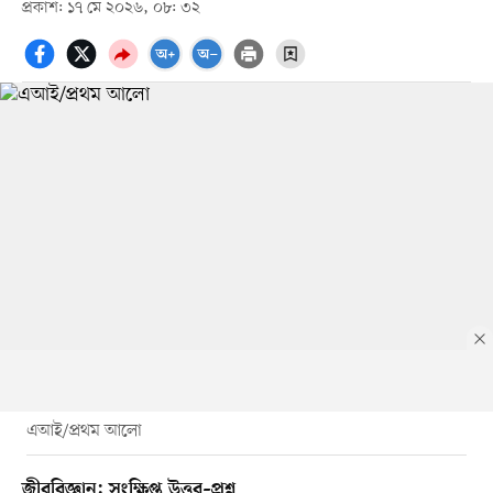
প্রকাশ: ১৭ মে ২০২৬, ০৮: ৩২
এআই/প্রথম আলো
জীববিজ্ঞান: সংক্ষিপ্ত উত্তর–প্রশ্ন