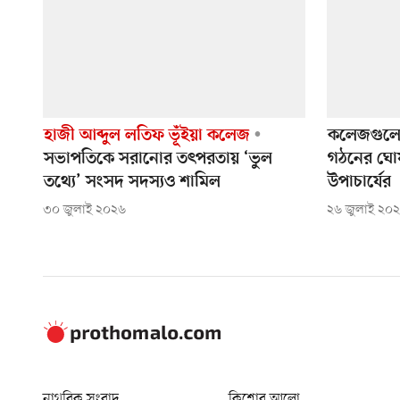
হাজী আব্দুল লতিফ ভূঁইয়া কলেজ
কলেজগুলোত
সভাপতিকে সরানোর তৎপরতায় ‘ভুল
গঠনের ঘোষণ
তথ্যে’ সংসদ সদস্যও শামিল
উপাচার্যের
৩০ জুলাই ২০২৬
২৬ জুলাই ২০
নাগরিক সংবাদ
কিশোর আলো