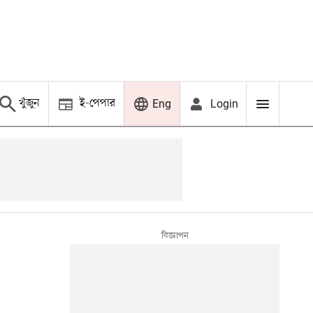
খুঁজুন
ই-পেপার
Login
Eng