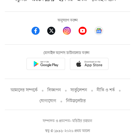
অনুসরণ করুন
মোবাইল অ্যাপস ডাউনলোড করুন
আমাদের সম্পর্কে
বিজ্ঞাপন
সার্কুলেশন
নীতি ও শর্ত
যোগাযোগ
নিউজলেটার
সম্পাদক ও প্রকাশক: মতিউর রহমান
স্বত্ব © ১৯৯৮-২০২৬ প্রথম আলো