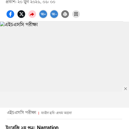
প্রকাশ: ২০ জুন ২০২৬, ০৬: ০০
এইচএসসি পরীক্ষা
ফাইল ছবি: প্রথম আলো
ইংরেজি ২য় পত্র: Narration