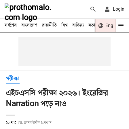
Login
সর্বশেষ
বাংলাদেশ
রাজনীতি
বিশ্ব
বাণিজ্য
মতামত
খেলা
Eng
বিনো
পরীক্ষা
এইচএসসি পরীক্ষা ২০২৬। ইংরেজির
Narration পড়ে নাও
লেখা:
মো. জসিম উদ্দীন িবশ্বাস