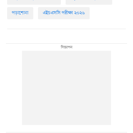
পড়াশোনা
এইচএসসি পরীক্ষা ২০২৬