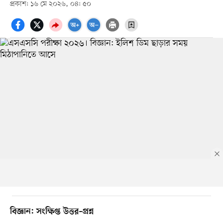
প্রকাশ: ১৬ মে ২০২৬, ০৪: ৫০
বিজ্ঞান: সংক্ষিপ্ত উত্তর–প্রশ্ন