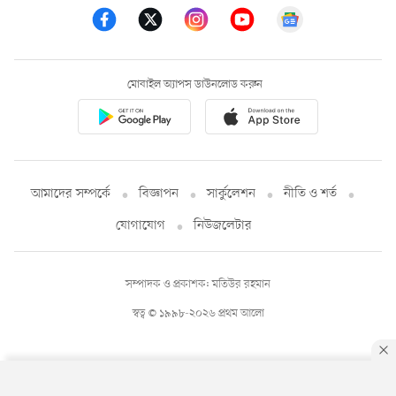
মোবাইল অ্যাপস ডাউনলোড করুন
আমাদের সম্পর্কে
বিজ্ঞাপন
সার্কুলেশন
নীতি ও শর্ত
যোগাযোগ
নিউজলেটার
সম্পাদক ও প্রকাশক: মতিউর রহমান
স্বত্ব © ১৯৯৮-২০২৬ প্রথম আলো