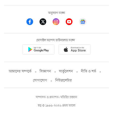
অনুসরণ করুন
মোবাইল অ্যাপস ডাউনলোড করুন
আমাদের সম্পর্কে
বিজ্ঞাপন
সার্কুলেশন
নীতি ও শর্ত
যোগাযোগ
নিউজলেটার
সম্পাদক ও প্রকাশক: মতিউর রহমান
স্বত্ব © ১৯৯৮-২০২৬ প্রথম আলো