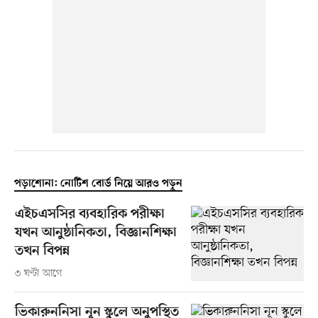
পড়াশোনা: নোটিশ বোর্ড নিয়ে আরও পড়ুন
এইচএসসির ব্যবহারিক পরীক্ষা
যখন আনুষ্ঠানিকতা, বিজ্ঞানশিক্ষা
তখন বিপন্ন
৩ ঘণ্টা আগে
ভিকারুননিসা নূন স্কুলে অনুপস্থিত