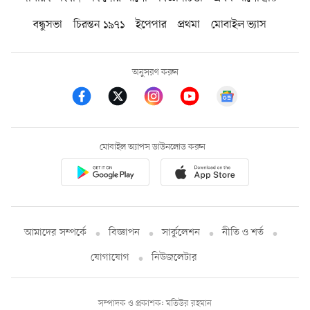
বন্ধুসভা
চিরন্তন ১৯৭১
ইপেপার
প্রথমা
মোবাইল ভ্যাস
অনুসরণ করুন
মোবাইল অ্যাপস ডাউনলোড করুন
আমাদের সম্পর্কে
বিজ্ঞাপন
সার্কুলেশন
নীতি ও শর্ত
যোগাযোগ
নিউজলেটার
সম্পাদক ও প্রকাশক: মতিউর রহমান