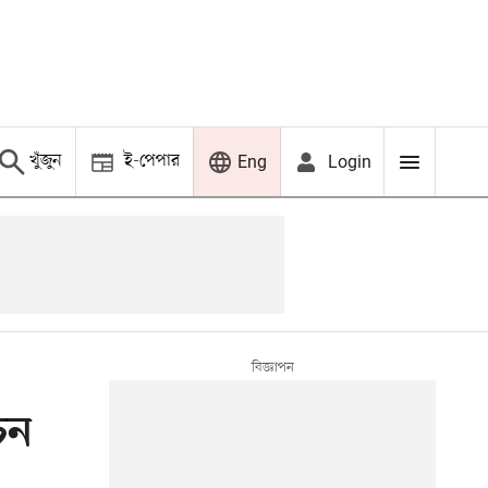
খুঁজুন
ই-পেপার
Login
Eng
চন