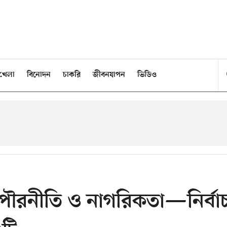
খেলা
বিনোদন
চাকরি
জীবনযাপন
ভিডিও
পৌরনীতি ও নাগরিকতা—নির্বা