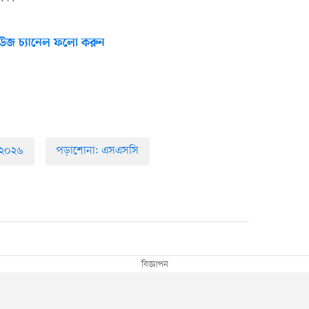
উজ চ্যানেল ফলো করুন
 ২০২৬
পড়াশোনা: এসএসসি