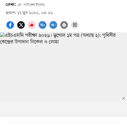
লেখা:
মো. শাকিরুল ইসলাম
প্রকাশ: ১৭ জুন ২০২৬, ০৪: ৪৬