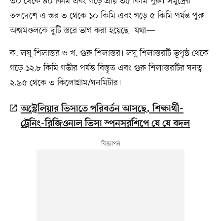
৩০ থেকে ৪০ কিমি এবং গড়ে প্রায় ৩৫ কিমি পুরু। সমুদ্রের
তলদেশে এ স্তর ৩ থেকে ১০ কিমি এবং গড়ে ৫ কিমি পর্যন্ত পুরু।
অশ্মমণ্ডলকে দুটি স্তরে ভাগ করা হয়েছে। যথা—
ক. লঘু শিলাস্তর ও খ. গুরু শিলাস্তর। লঘু শিলাস্তরটি ভূপৃষ্ঠ থেকে
গড়ে ১২.৮ কিমি গভীর পর্যন্ত বিস্তৃত এবং গুরু শিলাস্তরটির ঘনত্ব
২.৯৫ থেকে ৩ কিলোগ্রাম/ঘনমিটার।
অস্ট্রেলিয়ার ভিসাতে পরিবর্তন আসছে, শিক্ষার্থী-
ট্রেনিং-রিজিওনাল ভিসা স্পনসরশিপে যে যে বদল