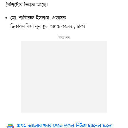
বৈশিষ্ট্যের ভিন্নতা আছে।
মো. শাকিরুল ইসলাম, প্রভাষক
ভিকারুননিসা নূন স্কুল অ্যান্ড কলেজ, ঢাকা
প্রথম আলোর খবর পেতে গুগল নিউজ চ্যানেল ফলো