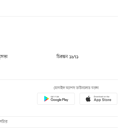
ধুসভা
চিরন্তন ১৯৭১
মোবাইল অ্যাপস ডাউনলোড করুন
েটার