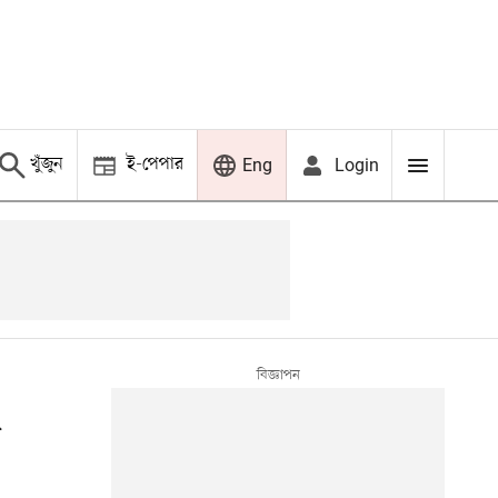
খুঁজুন
ই-পেপার
Login
Eng
ন