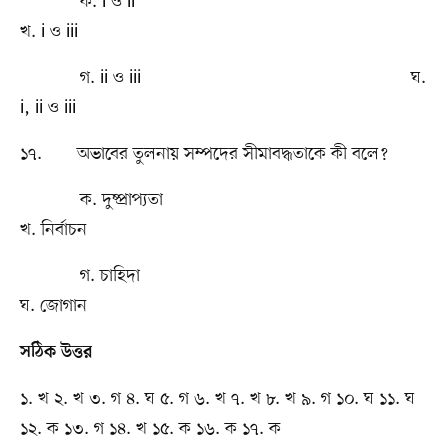
ক. i ও ii
খ. i ও iii
গ. ii ও iii ঘ.
i, ii ও iii
১৭. অভাবের তুলনায় সম্পদের সীমাবদ্ধতাকে কী বলে?
ক. দুষ্প্রাপ্যতা
খ. নির্বাচন
গ. চাহিদা
ঘ. জোগান
সঠিক উত্তর
১. খ ২. খ ৩. গ ৪. ঘ ৫. গ ৬. খ ৭. খ ৮. খ ৯. গ ১০. ঘ ১১. ঘ
১২. ক ১৩. গ ১৪. খ ১৫. ক ১৬. ক ১৭. ক