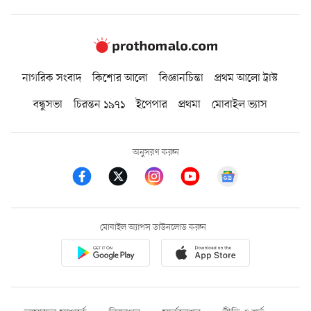
নাগরিক সংবাদ
কিশোর আলো
বিজ্ঞানচিন্তা
প্রথম আলো ট্রাস্ট
বন্ধুসভা
চিরন্তন ১৯৭১
ইপেপার
প্রথমা
মোবাইল ভ্যাস
অনুসরণ করুন
মোবাইল অ্যাপস ডাউনলোড করুন