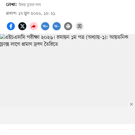
লেখা:
চিন্ময় কুমার দাস
প্রকাশ: ১৭ জুন ২০২৬, ১২: ২১