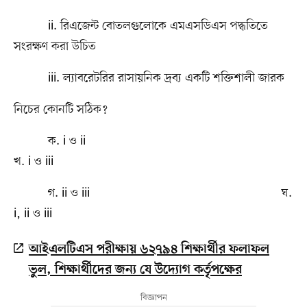
ii. রিএজেন্ট বোতলগুলোকে এমএসডিএস পদ্ধতিতে
সংরক্ষণ করা উচিত
iii. ল্যাবরেটরির রাসায়নিক দ্রব্য একটি শক্তিশালী জারক
নিচের কোনটি সঠিক?
ক. i ও ii
খ. i ও iii
গ. ii ও iii ঘ.
i, ii ও iii
আইএলটিএস পরীক্ষায় ৬২৭৯৪ শিক্ষার্থীর ফলাফল
ভুল, শিক্ষার্থীদের জন্য যে উদ্যোগ কর্তৃপক্ষের