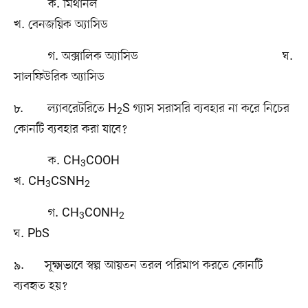
ক. মিথানল
খ. বেনজয়িক অ্যাসিড
গ. অক্সালিক অ্যাসিড ঘ.
সালফিউরিক অ্যাসিড
৮. ল্যাবরেটরিতে H
S গ্যাস সরাসরি ব্যবহার না করে নিচের
2
কোনটি ব্যবহার করা যাবে?
ক. CH
COOH
3
খ. CH
CSNH
3
2
গ. CH
CONH
3
2
ঘ. PbS
৯. সূক্ষ্মভাবে স্বল্প আয়তন তরল পরিমাপ করতে কোনটি
ব্যবহৃত হয়?