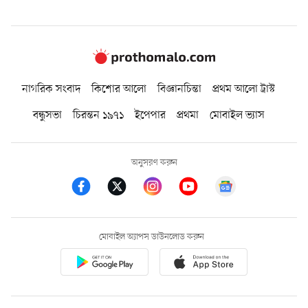
নাগরিক সংবাদ
কিশোর আলো
বিজ্ঞানচিন্তা
প্রথম আলো ট্রাস্ট
বন্ধুসভা
চিরন্তন ১৯৭১
ইপেপার
প্রথমা
মোবাইল ভ্যাস
অনুসরণ করুন
মোবাইল অ্যাপস ডাউনলোড করুন