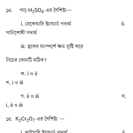
১৪. গাঢ় H
SO
-এর বৈশিষ্ট্য—
2
4
i. সেকেন্ডারি স্ট্যান্ডার্ড পদার্থ ii.
পানিশোষী পদার্থ
iii. ত্বকের সংস্পর্শে ক্ষত সৃষ্টি করে
নিচের কোনটি সঠিক?
ক. i ও ii
খ. i ও iii
গ. ii ও iii ঘ.
i, ii ও iii
১৫. K
Cr
O
-এর বৈশিষ্ট্য —
2
2
7
i. প্রাইমারি স্ট্যান্ডার্ড পদার্থ ii.