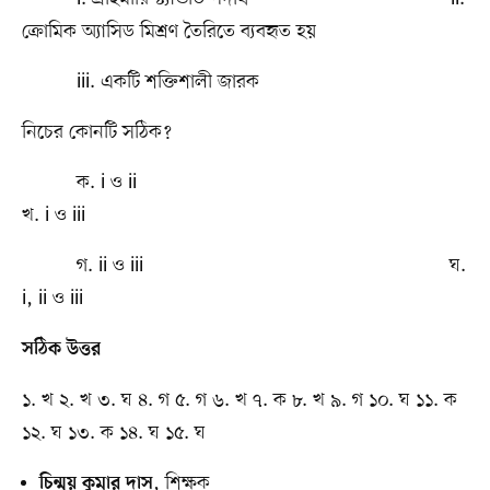
ক্রোমিক অ্যাসিড মিশ্রণ তৈরিতে ব্যবহৃত হয়
iii. একটি শক্তিশালী জারক
নিচের কোনটি সঠিক?
ক. i ও ii
খ. i ও iii
গ. ii ও iii ঘ.
i, ii ও iii
সঠিক উত্তর
১. খ ২. খ ৩. ঘ ৪. গ ৫. গ ৬. খ ৭. ক ৮. খ ৯. গ ১০. ঘ ১১. ক
১২. ঘ ১৩. ক ১৪. ঘ ১৫. ঘ
, শিক্ষক
চিন্ময় কুমার দাস