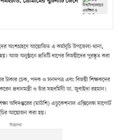
িএইচডি, প্রোগ্রামের খুঁটিনাটি জেনে
শিক্ষকদের অংশগ্রহণে আয়োজিত এ কর্মসূচি উপজেলা-থানা,
। আজ অনুষ্ঠানে প্রতিটি ধাপের বিজয়ীদের পুরস্কৃত করা
হাজার টাকার চেক, পদক ও সনদপত্র এবং বিজয়ী শিক্ষকদের
ন প্রধানমন্ত্রী ও তাঁর সহধর্মিণী ডা. জুবাইদা রহমান।
চশিক্ষা অধিদপ্তরের (মাউশি) এডুকেশনাল এক্সিলেন্স সাপোর্ট
মসূচির আয়োজন করা হয়।