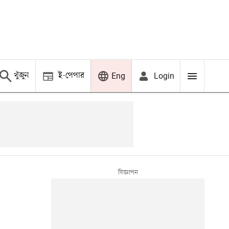
খুঁজুন
ই-পেপার
Login
Eng