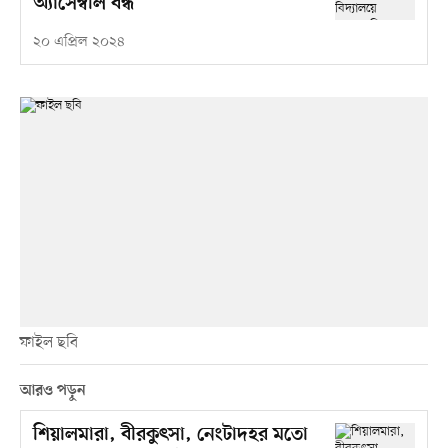
অ্যাসেম্বলি বন্ধ
২০ এপ্রিল ২০২৪
ফাইল ছবি
আরও পড়ুন
শিয়ালমারা, বীরকুৎসা, নেংটাদহর মতো