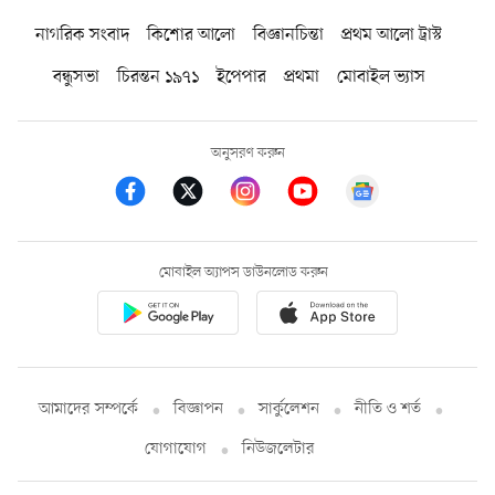
নাগরিক সংবাদ
কিশোর আলো
বিজ্ঞানচিন্তা
প্রথম আলো ট্রাস্ট
বন্ধুসভা
চিরন্তন ১৯৭১
ইপেপার
প্রথমা
মোবাইল ভ্যাস
অনুসরণ করুন
মোবাইল অ্যাপস ডাউনলোড করুন
আমাদের সম্পর্কে
বিজ্ঞাপন
সার্কুলেশন
নীতি ও শর্ত
যোগাযোগ
নিউজলেটার