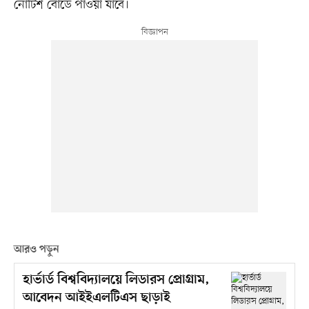
নোটিশ বোর্ডে পাওয়া যাবে।
আরও পড়ুন
হার্ভার্ড বিশ্ববিদ্যালয়ে লিডারস প্রোগ্রাম,
আবেদন আইইএলটিএস ছাড়াই