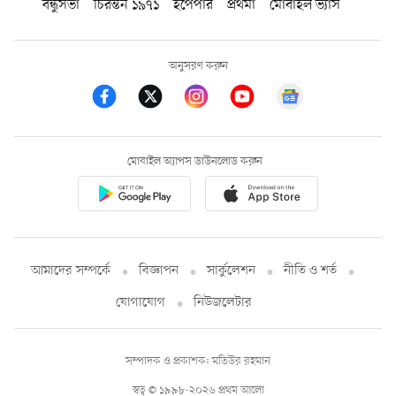
বন্ধুসভা
চিরন্তন ১৯৭১
ইপেপার
প্রথমা
মোবাইল ভ্যাস
অনুসরণ করুন
মোবাইল অ্যাপস ডাউনলোড করুন
আমাদের সম্পর্কে
বিজ্ঞাপন
সার্কুলেশন
নীতি ও শর্ত
যোগাযোগ
নিউজলেটার
সম্পাদক ও প্রকাশক: মতিউর রহমান
স্বত্ব © ১৯৯৮-২০২৬ প্রথম আলো