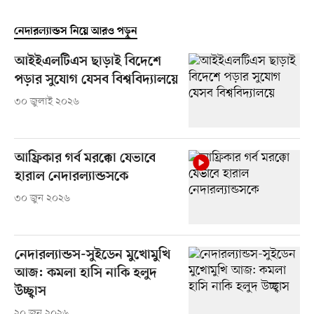
নেদারল্যান্ডস নিয়ে আরও পড়ুন
আইইএলটিএস ছাড়াই বিদেশে
পড়ার সুযোগ যেসব বিশ্ববিদ্যালয়ে
৩০ জুলাই ২০২৬
আফ্রিকার গর্ব মরক্কো যেভাবে
হারাল নেদারল্যান্ডসকে
৩০ জুন ২০২৬
নেদারল্যান্ডস-সুইডেন মুখোমুখি
আজ: কমলা হাসি নাকি হলুদ
উচ্ছ্বাস
২০ জুন ২০২৬