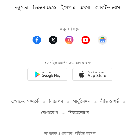
বন্ধুসভা
চিরন্তন ১৯৭১
ইপেপার
প্রথমা
মোবাইল ভ্যাস
অনুসরণ করুন
মোবাইল অ্যাপস ডাউনলোড করুন
আমাদের সম্পর্কে
বিজ্ঞাপন
সার্কুলেশন
নীতি ও শর্ত
যোগাযোগ
নিউজলেটার
সম্পাদক ও প্রকাশক: মতিউর রহমান