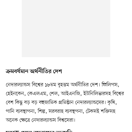
ক্রমবর্ধমান অর্থনীতির দেশ
নেদারল্যান্ডস বিশ্বের ১৮তম বৃহত্তম অর্থনীতির দেশ। ফিলিপস,
হেইনকেন, কেএলএম, শেল, আইএনজি, ইউনিলিভারসহ বিশ্বের
বেশ কিছু বড় বড় বহুজাতিক প্রতিষ্ঠান নেদারল্যান্ডসের। কৃষি,
পানি ব্যবস্থাপনা, শিল্প, সরবরাহ ব্যবস্থপনা, টেকসই শক্তিসহ
অনেক ক্ষেত্রে নেদারল্যান্ডস বিশ্বসেরা।