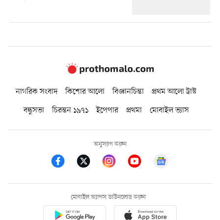
নাগরিক সংবাদ
কিশোর আলো
বিজ্ঞানচিন্তা
প্রথম আলো ট্রাস্ট
বন্ধুসভা
চিরন্তন ১৯৭১
ইপেপার
প্রথমা
মোবাইল ভ্যাস
অনুসরণ করুন
মোবাইল অ্যাপস ডাউনলোড করুন