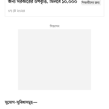
জন্য সরকারের উপবৃত্তি, মিলবে ১০,০০০
০৭ মে ২০২৪
সুযোগ-সুবিধাসমূহ—