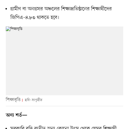
গ্রামীণ বা অনগ্রসর অঞ্চলের শিক্ষাপ্রতিষ্ঠানের শিক্ষার্থীদের
জিপিএ–৪.৮৩ থাকতে হবে।
শিক্ষাবৃত্তি
ছবি: সংগৃহীত
অন্য শর্ত—
সরকারি বৃত্তি ব্যতীত অন্য কোনো উৎস থেকে যেসব শিক্ষার্থী