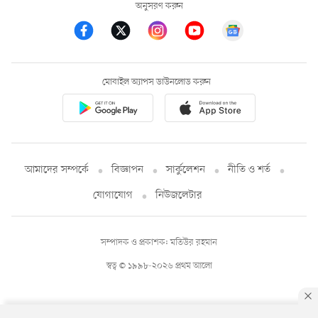
অনুসরণ করুন
মোবাইল অ্যাপস ডাউনলোড করুন
আমাদের সম্পর্কে
বিজ্ঞাপন
সার্কুলেশন
নীতি ও শর্ত
যোগাযোগ
নিউজলেটার
সম্পাদক ও প্রকাশক: মতিউর রহমান
স্বত্ব © ১৯৯৮-২০২৬ প্রথম আলো